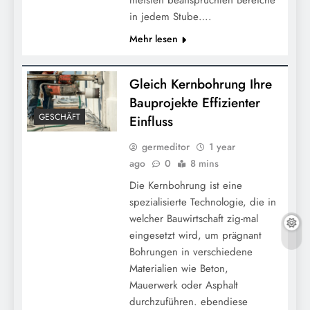
meisten beanspruchten Bereiche
in jedem Stube….
Mehr lesen
Gleich Kernbohrung Ihre
Bauprojekte Effizienter
GESCHÄFT
Einfluss
germeditor
1 year
ago
0
8 mins
Die Kernbohrung ist eine
spezialisierte Technologie, die in
welcher Bauwirtschaft zig-mal
eingesetzt wird, um prägnant
Bohrungen in verschiedene
Materialien wie Beton,
Mauerwerk oder Asphalt
durchzuführen. ebendiese