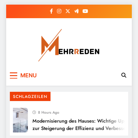
Skip
to
content
MENU
SCHLAGZEILEN
8 Hours Ago
Modernisierung des Hauses: Wichtige Upgrades
zur Steigerung der Effizienz und Verbesserung d
Stils