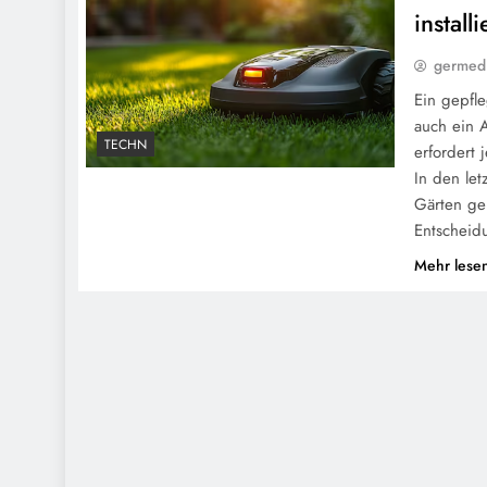
install
germedi
Ein gepfle
auch ein 
TECHN
erfordert 
In den le
Gärten ge
Entscheid
Mehr lese