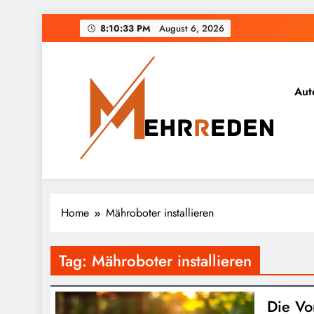
Skip
8:10:33 PM
August 6, 2026
to
content
Aut
Home
Mähroboter installieren
Tag:
Mähroboter installieren
Die Vo