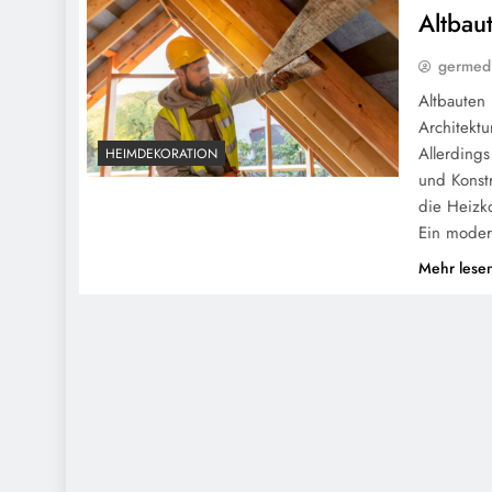
Altbau
germedi
Altbauten
Architekt
Allerdings
HEIMDEKORATION
und Konst
die Heizk
Ein moder
Mehr lese