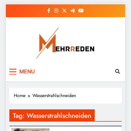
Skip
to
content
MENU
Home
Wasserstrahlschneiden
Tag:
Wasserstrahlschneiden